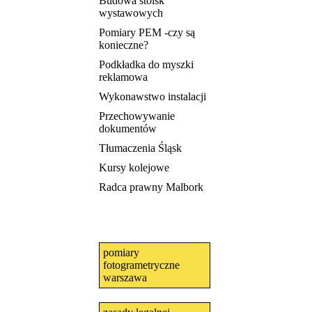
Budowa stoisk
wystawowych
Pomiary PEM -czy są
konieczne?
Podkładka do myszki
reklamowa
Wykonawstwo instalacji
Przechowywanie
dokumentów
Tłumaczenia Śląsk
Kursy kolejowe
Radca prawny Malbork
pomiary
fotogrametryczne
warszawa