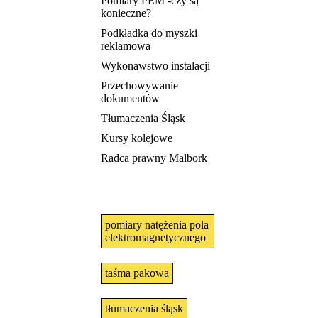
Pomiary PEM -czy są
konieczne?
Podkładka do myszki
reklamowa
Wykonawstwo instalacji
Przechowywanie
dokumentów
Tłumaczenia Śląsk
Kursy kolejowe
Radca prawny Malbork
pomiary natężenia pola
elektromagnetycznego
taśma pakowa
tłumaczenia śląsk